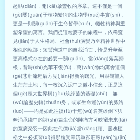
起點(diǎn)，開(kāi)啟豐收的序章。這不僅是一個
(gè)關(guān)于植物繁衍的生物學(xué)事實(shí)，
更是一則關(guān)于生命哲學(xué)、犧牲精神與重
塑希望的寓言。我們從這粒麥子的旅程中，依稀窺
見(jiàn)于人生格局、社會(huì)演變乃至精神世界中
相似的軌跡：短暫殉道中的自我消亡，恰是升華至
更高模式存在的必要一關(guān)。當(dāng)落葉歸
根，昔時(shí)光華不復(fù)，萬(wàn)物均寓舍這個
(gè)悲壯流程后方見(jiàn)得新的曙光。用眼觀望人
生茫茫土地，每一枚沉入泥中之微小信念，正是這
個(gè)龐大世界構(gòu)筑綠茵的基礎(chǔ)，無
(wú)論歷史轉(zhuǎn)身，或眾生命運(yùn)的脈絡
(luò)——均是如此往復(fù)于無(wú)名英雄倒下與
奔涌承繼中的詩(shī)篇生命的陣痛方可映襯未來(lái)
的寬廣榮羽—因此在代價(jià)當(dāng)頭、靈魂桎
梏之中必須習(xí)得那粒受辜沉重卻莊嚴(yán)進(jìn)