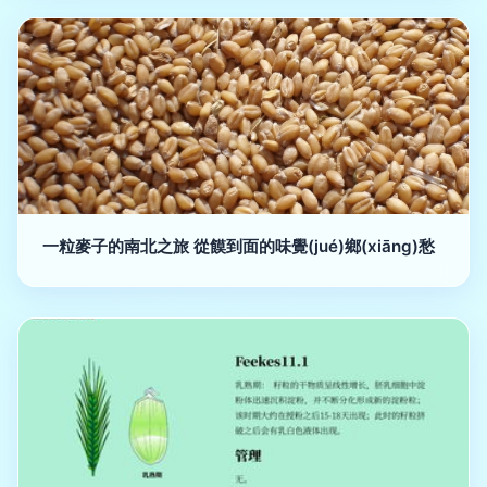
一粒麥子的南北之旅 從饃到面的味覺(jué)鄉(xiāng)愁