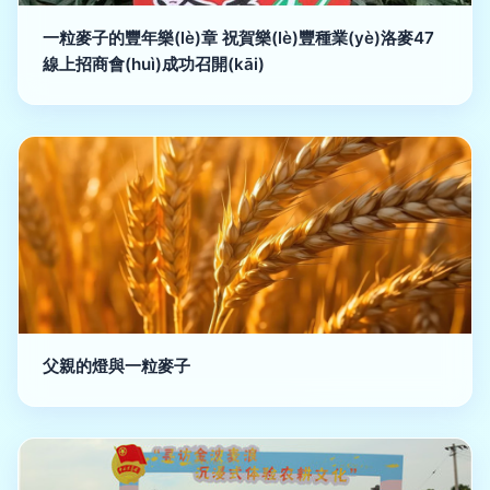
一粒麥子的豐年樂(lè)章 祝賀樂(lè)豐種業(yè)洛麥47
線上招商會(huì)成功召開(kāi)
父親的燈與一粒麥子