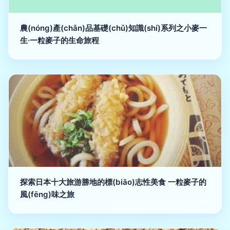
農(nóng)產(chǎn)品基礎(chǔ)知識(shí)系列之小麥一
生·一粒麥子的生命旅程
探索日本十大旅游勝地的標(biāo)志性美食 一粒麥子的
風(fēng)味之旅