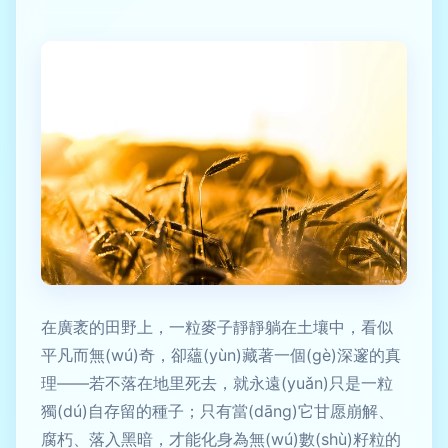
在廣袤的田野上，一粒麥子靜靜躺在土壤中，看似
平凡而無(wú)奇，卻蘊(yùn)藏著一個(gè)深邃的真
理——若不落在地里死去，就永遠(yuǎn)只是一粒
獨(dú)自存留的種子；只有當(dāng)它甘愿崩解、
腐朽、落入黑暗，才能化身為無(wú)數(shù)籽粒的