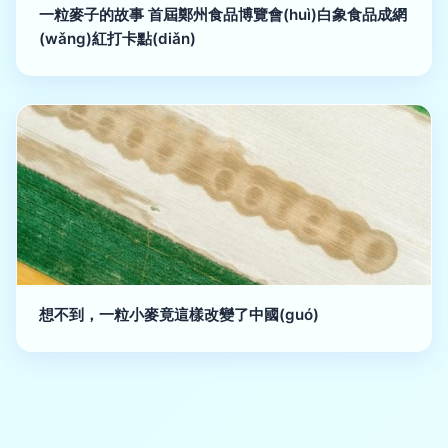
一粒麥子的故事 首屆鄭州食品博覽會(huì)白象食品成網
(wǎng)紅打卡點(diǎn)
想不到，一粒小麥竟這樣改變了中國(guó)