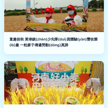
童趣拾秋 黃埭鎮(zhèn)少先隊(duì)員體驗(yàn)豐收樂
(lè)趣 一粒麥子傳遞勞動(dòng)真諦