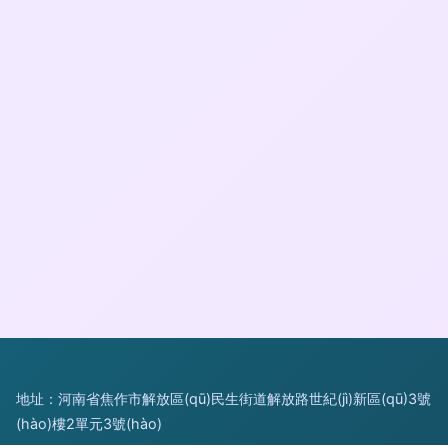
地址：河南省焦作市解放區(qū)民生街道解放路世紀(jì)新區(qū)3號
(hào)樓2單元3號(hào)