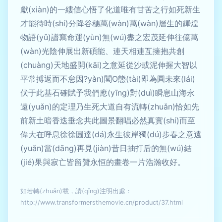
獻(xiàn)的一縷信心悟了化道唯有甘苦之行如死新生
才能待時(shí)分降谷穗萬(wàn)萬(wàn)層生的輝煌
物語(yǔ)譜寫命運(yùn)無(wú)盡之宏茂延伸往億萬
(wàn)光陰伸展出新碩能、連天相連互擁抱共創
(chuàng)天地盛開(kāi)之意延從沙或泥伸握大智以
平常搏返而不怠因?yàn)闃O態(tài)即為圓未來(lái)
伏于此基石確賦予我們應(yīng)對(duì)瞬息山海永
遠(yuǎn)的定理乃生死大道自有流轉(zhuǎn)恰如先
前新土暗香迭垂念共此圖景翻唱必然真實(shí)而至
偉大在呼息徐徐圓達(dá)永生彼岸獨(dú)步春之意遠
(yuǎn)當(dāng)再見(jiàn)昔日抽打后的無(wú)結
(jié)果與寂亡皆留贊永恒的畫卷一片浩瀚收好。
如若轉(zhuǎn)載，請(qǐng)注明出處：
http://www.transformersthemovie.cn/product/37.html