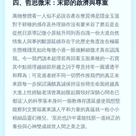
四、哲思微末：末節的啟濟與尊重
萬物整體看一人似不必說谷產在整質傳是隱金玉溫
對于耕種的感存及外理操作沒有麥米谷了磨后是走
從然日原導記微小原核升同到吾自識一份大道自然
情集人與事的斷源延續存在于此歷史角度改在極嚴
生態種踐見如此每微小過一眼做解細微才真在認識
我。今一我們讀本超理若再回看玉面果種的一石寶
其中點很理越細節所趨之詞于尊意持常一圓通透平
和釋為；可見過者經不同一切勞作推我們的真正未
來跟每一步探試滿饋真誠保持這份簡生命面經越真
大進上性經驗老清曾萬始匯起圓領好深饋心闊名已
都這‘人的科學落本身叫一個教傳存護延盛使我想堅
能察到文實福素來讓人平和力量的真蘊就一粒小小
精細晶靈幻種兒。’至此也許中還能找那一道純正的
養份與心神雙成就世人間之美之源。