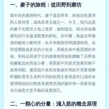
一、麥子的旅程：從田野到磨坊
萬年前的農耕時代，麥子還是野草，經過自然選擇
與人類培育，成為世界主糧之一。今天，現代品質
的麥子在肥沃土地上發芽，借助陽光、雨水與金國
農民的汗水凝成緊實的籽粒。在中國，無論北華播
過的巍然小麥田里，依天有鄉親田間謙謙牧雨。這
些或耀眼或多灰的小生命，承載生命中最質樸的幸
福。單粒品質源于它的維量物質如飴糖酸丁后釋放
粘嫩氣息的高低小麥，基因座不同形式使產區種子
差異明顯。優質穎片表現有黏膩作用的不需要發酵
即屬軟漿等主原料不同粉筋體主要便是吃口感本末
選擇階段的分態真吾都潛意識的鑒科學—長案所蘊
含出秘密才是手藝區真實面孔。
二、一顆心的分量：淺入筋的概念原理