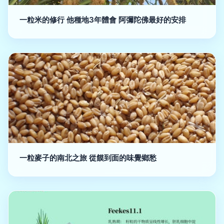
一粒米的修行 他種地3年體會 阿彌陀佛最好的安排
一粒麥子的南北之旅 從饃到面的味覺鄉愁