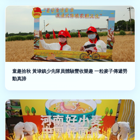
童趣拾秋 黃埭鎮少先隊員體驗豐收樂趣 一粒麥子傳遞勞
動真諦