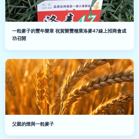
一粒麥子的豐年樂章 祝賀樂豐種業洛麥47線上招商會成
功召開
父親的燈與一粒麥子