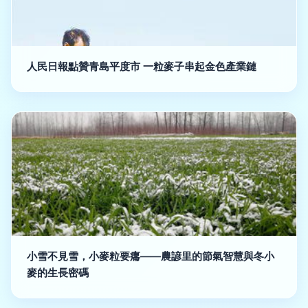
人民日報點贊青島平度市 一粒麥子串起金色產業鏈
小雪不見雪，小麥粒要癟——農諺里的節氣智慧與冬小
麥的生長密碼