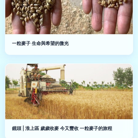
一粒麥子 生命與希望的微光
鏡頭 | 淮上區 歲歲收麥 今又豐收 一粒麥子的旅程