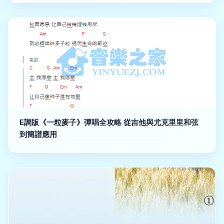
E調版《一粒麥子》彈唱全攻略 從吉他與尤克里里和弦
到簡譜應用