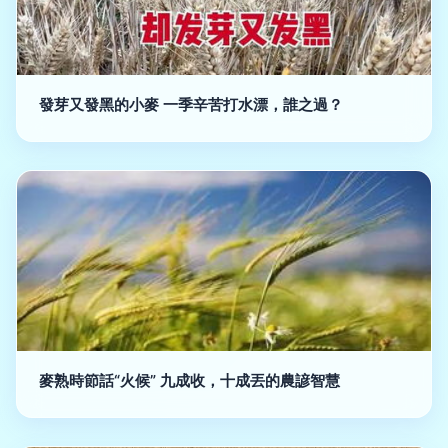
發芽又發黑的小麥 一季辛苦打水漂，誰之過？
麥熟時節話“火候” 九成收，十成丟的農諺智慧