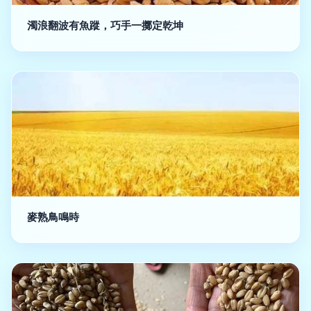
濁浪翻波有魚蹤，巧手一擲定乾坤
麥熟鳥鳴時