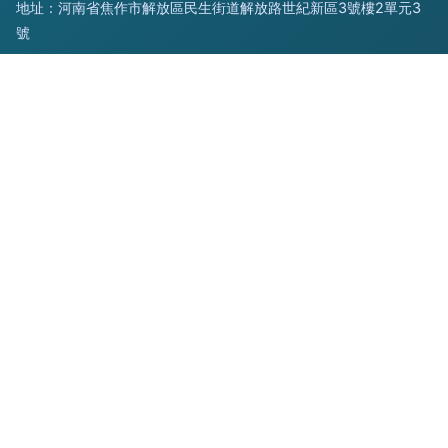
地址：河南省焦作市解放區民生街道解放路世紀新區3號樓2單元3
號
電話：1553961**
Copyright © 2026
www.transformersthemovie.cn
一粒麥子
焦
作市益新商貿有限公司
一粒麥子
版權所有
Sitemap
感谢您访问我们的网站，您可能还对以下资源感兴趣：铜仁礁卧
电子有限公司
日韩欧美setu|日韩欧美www91|日韩欧美啊a片|日韩欧美不卡少
妇91|日韩欧美成人电影A片|日韩欧美成人性爱A片|日韩欧美导
航在线观看|日韩欧美干B在线|日韩欧美搞B影院|日韩欧美黑人
福利导航
网站地图