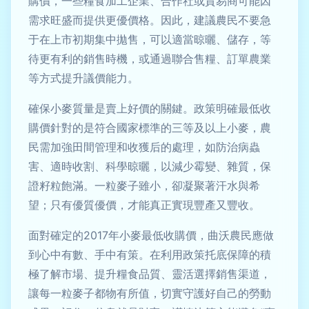
購價，一些糧食加工企業、合作社或貿易商可能因
需求旺盛而提供更優價格。因此，建議農民不要急
于在上市初期集中拋售，可以適當晾曬、儲存，等
待更有利的銷售時機，或通過聯合售糧、訂單農業
等方式提升議價能力。
確保小麥質量是賣上好價的關鍵。政策明確最低收
購價針對的是符合國家標準的三等及以上小麥，農
民需加強田間管理和收獲后的處理，如防治病蟲
害、適時收割、科學晾曬，以減少霉變、雜質，保
證籽粒飽滿。一粒麥子雖小，卻凝聚著汗水與希
望；只有優質優價，才能真正實現豐產又豐收。
面對確定的2017年小麥最低收購價，曲沃農民應做
到心中有數、手中有策。在利用政策托底保障的積
極了解市場、提升糧食品質、靈活選擇銷售渠道，
讓每一粒麥子都物有所值，切實守護好自己的勞動