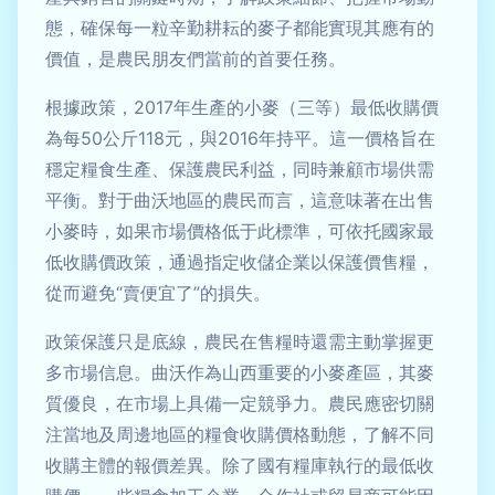
態，確保每一粒辛勤耕耘的麥子都能實現其應有的
價值，是農民朋友們當前的首要任務。
根據政策，2017年生產的小麥（三等）最低收購價
為每50公斤118元，與2016年持平。這一價格旨在
穩定糧食生產、保護農民利益，同時兼顧市場供需
平衡。對于曲沃地區的農民而言，這意味著在出售
小麥時，如果市場價格低于此標準，可依托國家最
低收購價政策，通過指定收儲企業以保護價售糧，
從而避免“賣便宜了”的損失。
政策保護只是底線，農民在售糧時還需主動掌握更
多市場信息。曲沃作為山西重要的小麥產區，其麥
質優良，在市場上具備一定競爭力。農民應密切關
注當地及周邊地區的糧食收購價格動態，了解不同
收購主體的報價差異。除了國有糧庫執行的最低收